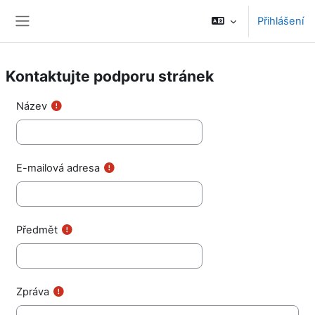
Přejít k hlavnímu obsahu
Přihlášení
Boční panel
Kontaktujte podporu stránek
Název
E-mailová adresa
Předmět
Zpráva