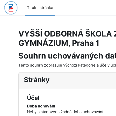
Přejít k hlavnímu obsahu
Titulní stránka
VYŠŠÍ ODBORNÁ ŠKOLA 
GYMNÁZIUM, Praha 1
Souhrn uchovávaných da
Tento souhrn zobrazuje výchozí kategorie a účely uch
Stránky
Účel
Doba uchování
Nebyla stanovena žádná doba uchovávání